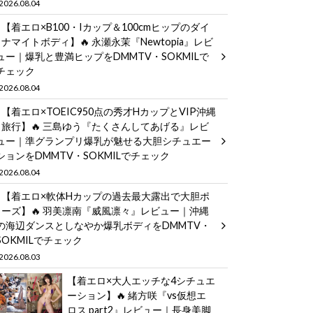
2026.08.04
【着エロ×B100・Iカップ＆100cmヒップのダイ
ナマイトボディ】🔥 永瀬永茉『Newtopia』レビ
ュー｜爆乳と豊満ヒップをDMMTV・SOKMILで
チェック
2026.08.04
【着エロ×TOEIC950点の秀才HカップとVIP沖縄
旅行】🔥 三島ゆう『たくさんしてあげる』レビ
ュー｜準グランプリ爆乳が魅せる大胆シチュエー
ションをDMMTV・SOKMILでチェック
2026.08.04
【着エロ×軟体Hカップの過去最大露出で大胆ポ
ーズ】🔥 羽美凛南『威風凛々』レビュー｜沖縄
の海辺ダンスとしなやか爆乳ボディをDMMTV・
SOKMILでチェック
2026.08.03
【着エロ×大人エッチな4シチュエ
ーション】🔥 緒方咲『vs仮想エ
ロス part2』レビュー｜長身美脚