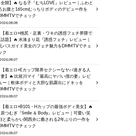
全開】🔥 なる子『むちLOVE』レビュー｜ふわと
ろお腹と165cmむっちりボディのデビュー作を
DMMTVでチェック
2026.08.08
【着エロ×桃尻・足裏・ワキの誘惑フェチ界隈で
話題】🔥 水湊まり花『誘惑フェチ』レビュー｜
元バスガイド美女のフェチ魅力をDMMTVでチェ
ック
2026.08.07
【着エロ×Eカップ限界セクシーなヤバ過ぎる人
妻】🔥 比留川マイ『最高にヤバい僕の妻』レビ
ュー｜軟体ボディと大胆な肌露出にドキッを
DMMTVでチェック
2026.08.07
【着エロ×B101・Hカップの最強ボディ美女】🔥
原つむぎ『Smile ＆ Body』レビュー｜可愛い笑
顔と柔らかい関西弁に癒される2年ぶりの一作を
DMMTVでチェック
2026.08.07