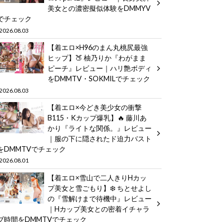
美女との濃密擬似体験をDMMYV
でチェック
2026.08.03
【着エロ×H96のまん丸桃尻最強
ヒップ】🍑 柚乃りか『わがまま
ピーチ』レビュー｜ハリ艶ボディ
をDMMTV・SOKMILでチェック
2026.08.03
【着エロ×今どき美少女の衝撃
B115・Kカップ爆乳】🔥 藤川あ
かり『ライトな関係。』レビュー
｜服の下に隠されたド迫力バスト
をDMMTVでチェック
2026.08.01
【着エロ×雪山で二人きりHカッ
プ美女と雪ごもり】❄️ ちとせよし
の『雪解けまで待機中』レビュー
｜Hカップ美女との密着イチャラ
ブ時間をDMMTVでチェック