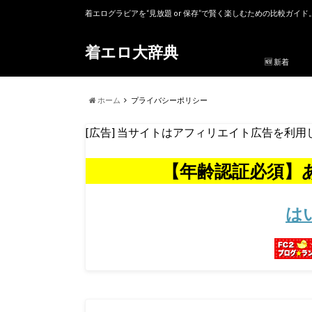
着エログラビアを“見放題 or 保存”で賢く楽しむための比較ガイド
着エロ大辞典
🆕 新着
ホーム
プライバシーポリシー
[広告] 当サイトはアフィリエイト広告を利用
【年齢認証必須】あ
は