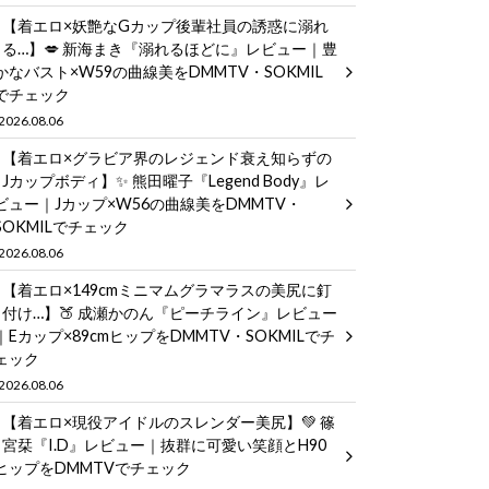
【着エロ×妖艶なGカップ後輩社員の誘惑に溺れ
る…】💋 新海まき『溺れるほどに』レビュー｜豊
かなバスト×W59の曲線美をDMMTV・SOKMIL
でチェック
2026.08.06
【着エロ×グラビア界のレジェンド衰え知らずの
Jカップボディ】✨ 熊田曜子『Legend Body』レ
ビュー｜Jカップ×W56の曲線美をDMMTV・
SOKMILでチェック
2026.08.06
【着エロ×149cmミニマムグラマラスの美尻に釘
付け…】🍑 成瀬かのん『ピーチライン』レビュー
｜Eカップ×89cmヒップをDMMTV・SOKMILでチ
ェック
2026.08.06
【着エロ×現役アイドルのスレンダー美尻】💚 篠
宮栞『I.D』レビュー｜抜群に可愛い笑顔とH90
ヒップをDMMTVでチェック