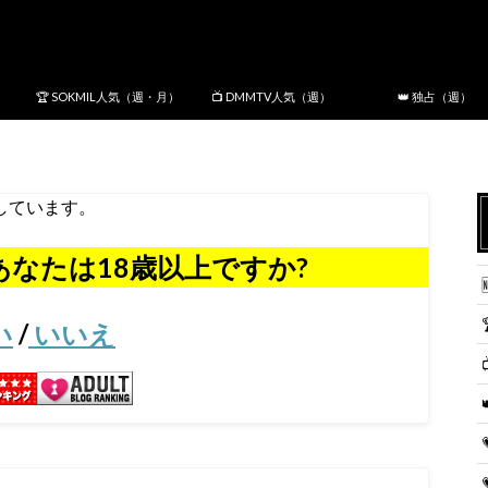
。
🏆 SOKMIL人気（週・月）
📺 DMMTV人気（週）
👑 独占（週）
しています。
なたは18歳以上ですか?
い
/
いいえ