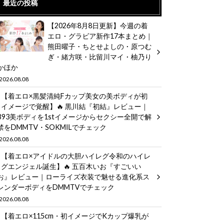
最近の投稿
【2026年8月8日更新】今週の着
エロ・グラビア新作17本まとめ｜
熊田曜子・ちとせよしの・原つむ
ぎ・緒方咲・比留川マイ・柚乃り
かほか
2026.08.08
【着エロ×黒髪清純Fカップ美女の美ボディが初
イメージで覚醒】🔥 黒川結『初結』レビュー｜
B93美ボディを1stイメージからセクシー全開で解
禁をDMMTV・SOKMILでチェック
2026.08.08
【着エロ×アイドルの大胆ハイレグ令和のハイレ
グエンジェル誕生】🔥 五百木いお『すごいい
お』レビュー｜ローライズ衣装で魅せる進化系ス
レンダーボディをDMMTVでチェック
2026.08.08
【着エロ×115cm・初イメージでKカップ爆乳が